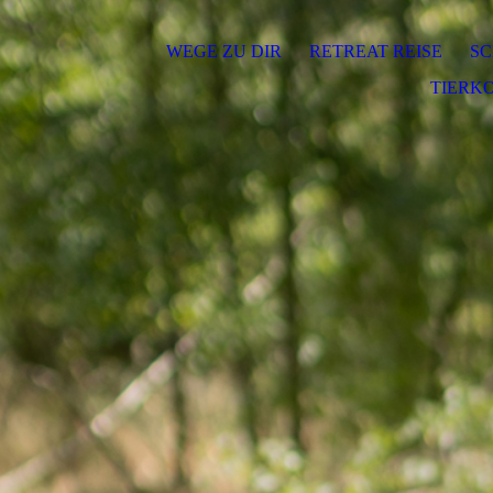
WEGE ZU DIR
RETREAT REISE
SC
TIERK